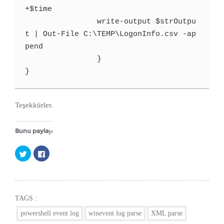
+$time

		write-output $strOutpu
t | Out-File C:\TEMP\LogonInfo.csv -ap
pend  

		}

Teşekkürler.
Bunu paylaş:
Twitter
Facebook'ta
üzerinde
paylaşmak
paylaşmak
için
için
tıklayın
tıklayın
(Yeni
(Yeni
pencerede
TAGS :
pencerede
açılır)
açılır)
powershell event log
winevent log parse
XML parse