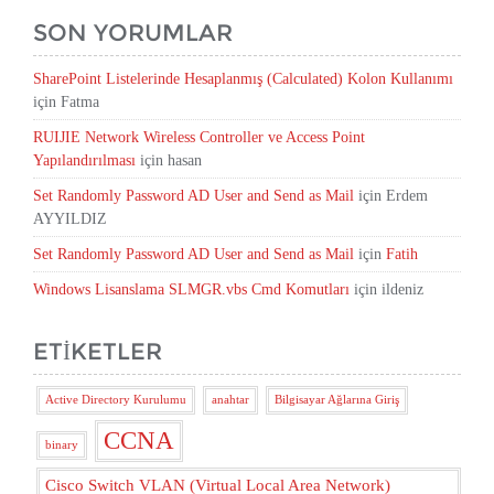
SON YORUMLAR
SharePoint Listelerinde Hesaplanmış (Calculated) Kolon Kullanımı
için
Fatma
RUIJIE Network Wireless Controller ve Access Point
Yapılandırılması
için
hasan
Set Randomly Password AD User and Send as Mail
için
Erdem
AYYILDIZ
Set Randomly Password AD User and Send as Mail
için
Fatih
Windows Lisanslama SLMGR.vbs Cmd Komutları
için
ildeniz
ETIKETLER
Active Directory Kurulumu
anahtar
Bilgisayar Ağlarına Giriş
CCNA
binary
Cisco Switch VLAN (Virtual Local Area Network)