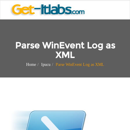
Parse WinEvent Log as
XML
Home
Ipucu
Parse WinEvent Log as XML