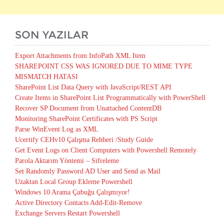
SON YAZILAR
Export Attachments from InfoPath XML Item
SHAREPOINT CSS WAS IGNORED DUE TO MIME TYPE
MISMATCH HATASI
SharePoint List Data Query with JavaScript/REST API
Create Items in SharePoint List Programmatically with PowerShell
Recover SP Document from Unattached ContentDB
Monitoring SharePoint Certificates with PS Script
Parse WinEvent Log as XML
Ucertify CEHv10 Çalışma Rehberi /Study Guide
Get Event Logs on Client Computers with Powershell Remotely
Parola Aktarım Yöntemi – Sifreleme
Set Randomly Password AD User and Send as Mail
Uzaktan Local Group Ekleme Powershell
Windows 10 Arama Çubuğu Çalışmıyor!
Active Directory Contacts Add-Edit-Remove
Exchange Servers Restart Powershell