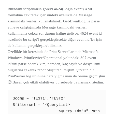
Buradaki scriptimizin görevi 4624(Login event) XML
formatına çevirerek içerisindeki özellikle de Message
kısmındaki verileri kullanabilmek. Get-EventLog ile parse
etmeye çalıştığınızda Message kısmındaki verileri
kullanmanız çokça zor durum haline geliyor. 4624 event id
nezdinde bu script’i gerçekleştirsekte diğer event id’ler için
de kullanım gerçekleştirebilirsiniz.
Özellikle bir keresinde de Print Server’larımda Microsoft-
Windows-PrintService/Operational yolundaki 307 event
id’sini parse ederek kim, nereden, kaç sayfa ve dosya ismi
bilgilerini çekerek rapor oluşturabilmiştim. Şirketin bir
PrintServer log ürününe para yığmasının da önüne geçmiştim
🙂 Bazen çok etkili olabiliyor bu sebeple paylaşmak istedim.
$comp = 'TEST1','TEST2'

$filterxml = '<QueryList>

                    <Query Id="0" Path