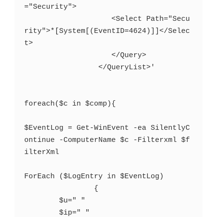
="Security">

                    <Select Path="Secu
rity">*[System[(EventID=4624)]]</Selec
t>

                    </Query>

                 </QueryList>'

foreach($c in $comp){

$EventLog = Get-WinEvent -ea SilentlyC
ontinue -ComputerName $c -Filterxml $f
ilterXml

ForEach ($LogEntry in $EventLog)

		{ 

        $u=" "

        $ip=" "
