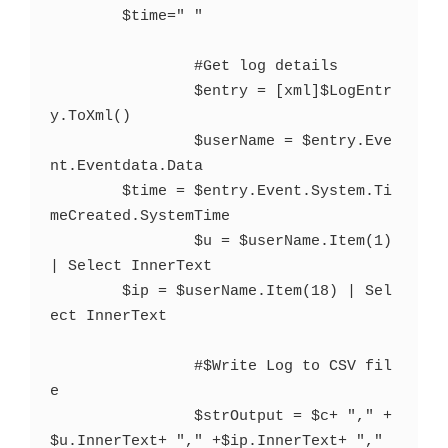
        $time=" "

		#Get log details

		$entry = [xml]$LogEntr
y.ToXml() 

		$userName = $entry.Eve
nt.Eventdata.Data

        $time = $entry.Event.System.Ti
meCreated.SystemTime

		$u = $userName.Item(1) 
| Select InnerText

        $ip = $userName.Item(18) | Sel
ect InnerText

		#$Write Log to CSV fil
e

		$strOutput = $c+ "," +
$u.InnerText+ "," +$ip.InnerText+ "," 