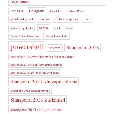
Uygulaması
Datagram
CSMA/CD
Data Link
Default Route
global catalog nedir
Internet
Kullanıcı oluşturma
Linux
nexus
network topologies
octal
Packet
Packet Tracer Download
Packet Tracer indir
powershell
Sharepoint 2013
scvmm
sharepoint 2013 active directory izin grubunu ekleme
sharepoint 2013 Global Navigation Settings
sharepoint 2013 how to create wiki pages
sharepoint 2013 izin yapılandırma
Sharepoint 2013 Konfigürasyonu
Sharepoint 2013 site izinleri
sharepoint 2013 site permissions